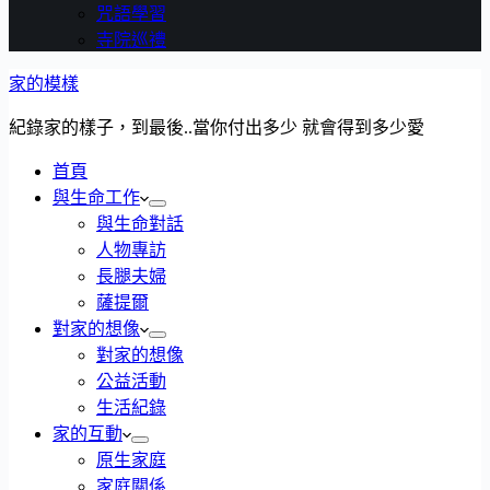
咒語學習
寺院巡禮
家的模樣
紀錄家的樣子，到最後..當你付出多少 就會得到多少愛
首頁
與生命工作
與生命對話
人物專訪
長腿夫婦
薩提爾
對家的想像
對家的想像
公益活動
生活紀錄
家的互動
原生家庭
家庭關係