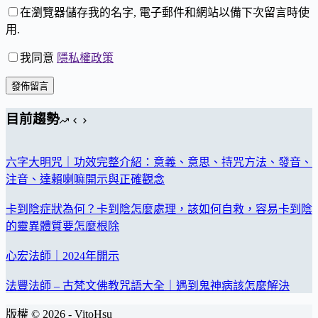
在瀏覽器儲存我的名字, 電子郵件和網站以備下次留言時使
用.
我同意
隱私權政策
發佈留言
目前趨勢
六字大明咒｜功效完整介紹：意義、意思、持咒方法、發音、
注音、達賴喇嘛開示與正確觀念
卡到陰症狀為何？卡到陰怎麼處理，該如何自救，容易卡到陰
的靈異體質要怎麼根除
心宏法師｜2024年開示
法豐法師 – 古梵文佛教咒語大全｜遇到鬼神病該怎麼解決
版權 © 2026 - VitoHsu