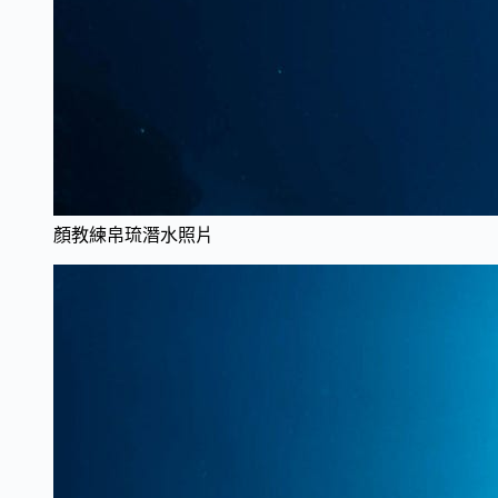
顏教練帛琉潛水照片