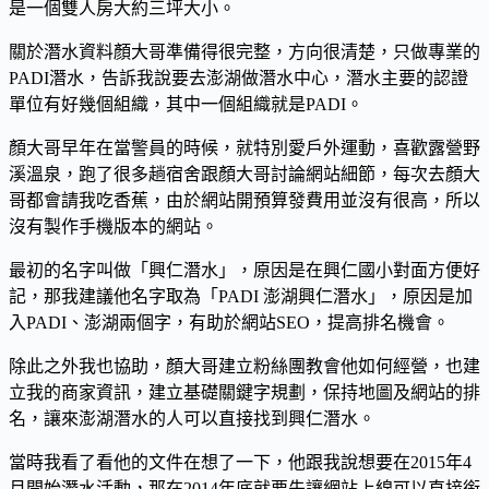
是一個雙人房大約三坪大小。
關於潛水資料顏大哥準備得很完整，方向很清楚，只做專業的
PADI潛水，告訴我說要去澎湖做潛水中心，潛水主要的認證
單位有好幾個組織，其中一個組織就是PADI。
顏大哥早年在當警員的時候，就特別愛戶外運動，喜歡露營野
溪溫泉，跑了很多趟宿舍跟顏大哥討論網站細節，每次去顏大
哥都會請我吃香蕉，由於網站開預算發費用並沒有很高，所以
沒有製作手機版本的網站。
最初的名字叫做「興仁潛水」，原因是在興仁國小對面方便好
記，那我建議他名字取為「PADI 澎湖興仁潛水」，原因是加
入PADI、澎湖兩個字，有助於網站SEO，提高排名機會。
除此之外我也協助，顏大哥建立粉絲團教會他如何經營，也建
立我的商家資訊，建立基礎關鍵字規劃，保持地圖及網站的排
名，讓來澎湖潛水的人可以直接找到興仁潛水。
當時我看了看他的文件在想了一下，他跟我說想要在2015年4
月開始潛水活動，那在2014年底就要先讓網站上線可以直接銜