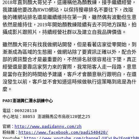
2018年直到顏大哥兒子，這邊稱他為顏教練，接手繼續經營，
我建議他要改為RWD網站，以保持搜尋排名不要往下，改版
後的確網站排名還是繼續維持在第一頁，雖然偶有波動但生意
依然是維持住，2019年開始顏教練陸續有去不同地方踩點，拍
攝成影片跟照片，持續經營社群以及建立自我品牌價值。
雖然顏大哥只有找我做網站開發，但是看著店家從零開始，到
漸漸成為區域的生態圈，做網站除了要資訊正確以外，配合外
部的資訊整合才是最重要的，不然排名就很容易往下墜，真正
經營還是要靠店家努力來的實際，我常陪客人走一段路，意思
是當你在對的時間給予建議，客戶才會願意執行跟明白，在還
沒發生以前，客戶並不會知道這時候做執行這策略到底是為什
麼。
PADI澎湖興仁潛水訓練中心
電話：069228118
中心地址：88053 澎湖縣馬公市烏崁128號之25
官網：
http://www.padidanny.com/zh
粉絲團：
https://www.facebook.com/padi540420/
Youtube：
https://www.youtube.com/channel/UCvLPw2FonKthB