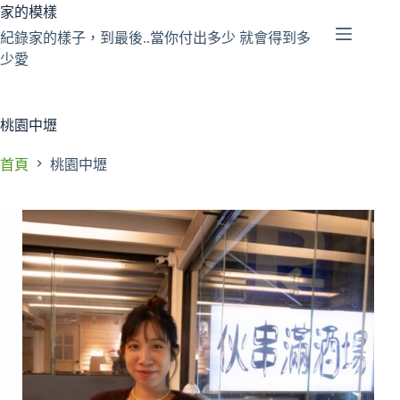
跳
家的模樣
至
紀錄家的樣子，到最後..當你付出多少 就會得到多
主
少愛
要
內
容
桃園中壢
首頁
桃園中壢