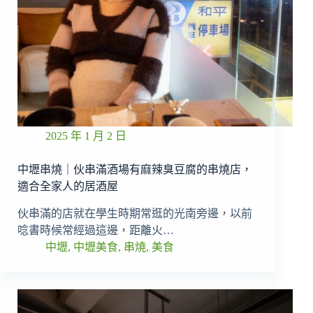
2025 年 1 月 2 日
中壢串燒｜伙串滿酒場有麻辣臭豆腐的串燒店，
適合全家人的居酒屋
伙串滿的店就在學生時期常逛的光南旁邊，以前
唸書時候常經過這邊，距離火…
中壢
,
中壢美食
,
串燒
,
美食