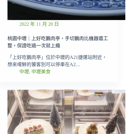
2022 年 11 月 20 日
桃園中壢｜上好吃鵝肉亭，手切鵝肉比機器還工
整，保證吃過一次就上癮
「上好吃鵝肉亭」位於中壢的A21捷運站附近，
想來嚐鮮的饕客別可以停車在A2…
中壢
,
中壢美食