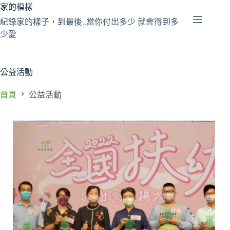
跳
家的模樣
至
紀錄家的樣子，到最後..當你付出多少 就會得到多
主
少愛
要
內
容
公益活動
首頁
公益活動