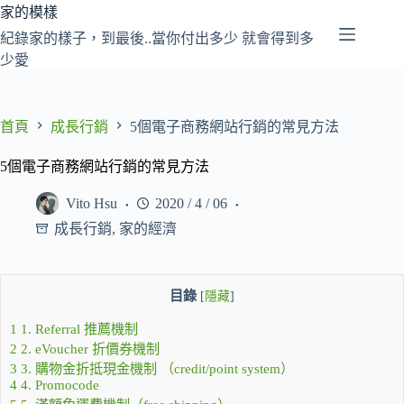
跳
家的模樣
至
紀錄家的樣子，到最後..當你付出多少 就會得到多
主
少愛
要
內
容
首頁
成長行銷
5個電子商務網站行銷的常見方法
5個電子商務網站行銷的常見方法
Vito Hsu
2020 / 4 / 06
成長行銷
,
家的經濟
目錄
[
隱藏
]
1
1. Referral 推薦機制
2
2. eVoucher 折價券機制
3
3. 購物金折抵現金機制 （credit/point system）
4
4. Promocode