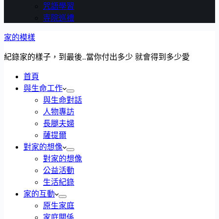
咒語學習
寺院巡禮
家的模樣
紀錄家的樣子，到最後..當你付出多少 就會得到多少愛
首頁
與生命工作
與生命對話
人物專訪
長腿夫婦
薩提爾
對家的想像
對家的想像
公益活動
生活紀錄
家的互動
原生家庭
家庭關係