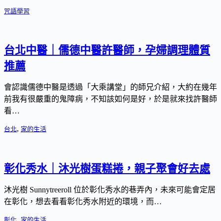
咒語學習
台北中醫｜儒德中醫許醫師，孕婦調理體質
推薦
會認識儒德中醫是透過「大乘講堂」的師兄介紹，大約在幾年
前我有很嚴重的鬼障病，不知該如何是好，於是就來找許醫師
看…
,
台北
家的生活
彰化秀水｜沐光樹蛋糕捲，親子聚會好去處
沐光樹 Sunnytreeroll 位於彰化秀水的巷弄內，未來可能會定居
在彰化，想去看看彰化秀水附近的環境，而…
,
彰化
家的生活