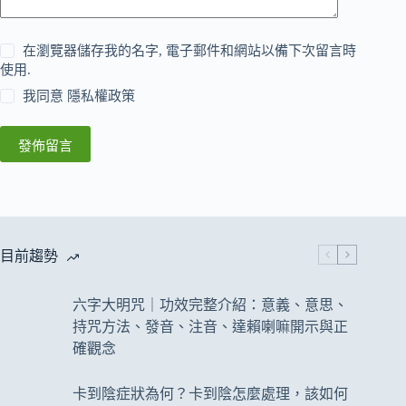
在瀏覽器儲存我的名字, 電子郵件和網站以備下次留言時
使用.
我同意
隱私權政策
發佈留言
目前趨勢
六字大明咒｜功效完整介紹：意義、意思、
持咒方法、發音、注音、達賴喇嘛開示與正
確觀念
卡到陰症狀為何？卡到陰怎麼處理，該如何