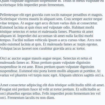
Quam vulputate dignissim suspendisse in. Tellus in metus vulputate eu
scelerisque felis imperdiet proin fermentum.
Pellentesque elit eget gravida cum sociis natoque penatibus et magnis.
Scelerisque viverra mauris in aliquam sem. Cras semper auctor neque
vitae tempus. At augue eget arcu dictum varius duis at consectetur.
Euismod lacinia at quis risus sed vulputate odio. Habitant morbi
tristique senectus et netus et malesuada fames. Pharetra sit amet
aliquam id. Imperdiet dui accumsan sit amet nulla facilisi morbi
tempus. Facilisi nullam vehicula ipsum a arcu cursus vitae. Arcu non
odio euismod lacinia at quis. Et malesuada fames ac turpis egestas.
Volutpat lacus laoreet non curabitur gravida arcu ac tortor.
Orci ac auctor augue mauris augue neque. Senectus et netus et
malesuada fames ac. Risus pretium quam vulputate dignissim
suspendisse in est ante. Risus pretium quam vulputate dignissim
suspendisse. Euismod nisi porta lorem mollis aliquam ut porttitor. At
varius vel pharetra vel turpis nunc eget. Aliquam ultrices sagittis orci a.
Amet consectetur adipiscing elit duis tristique sollicitudin nibh sit amet.
Feugiat nisl pretium fusce id velit ut tortor pretium. Et sollicitudin ac
orci phasellus egestas tellus. Felis imperdiet proin fermentum leo vel
orci. Fermentum iaculis eu non diam.