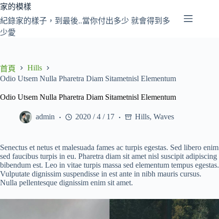
跳
家的模樣
至
紀錄家的樣子，到最後..當你付出多少 就會得到多
主
少愛
要
內
容
Hills
首頁
Odio Utsem Nulla Pharetra Diam Sitametnisl Elementum
Odio Utsem Nulla Pharetra Diam Sitametnisl Elementum
admin
2020 / 4 / 17
Hills
,
Waves
Senectus et netus et malesuada fames ac turpis egestas. Sed libero enim
sed faucibus turpis in eu. Pharetra diam sit amet nisl suscipit adipiscing
bibendum est. Leo in vitae turpis massa sed elementum tempus egestas.
Vulputate dignissim suspendisse in est ante in nibh mauris cursus.
Nulla pellentesque dignissim enim sit amet.