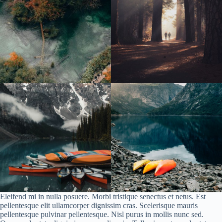
Eleifend mi in nulla posuere. Morbi tristique senectus et netus. Est
pellentesque elit ullamcorper dignissim cras. Scelerisque mauris
pellentesque pulvinar pellentesque. Nisl purus in mollis nunc sed.