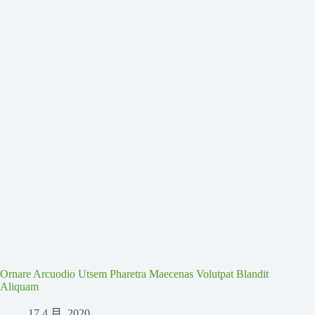
Ornare Arcuodio Utsem Pharetra Maecenas Volutpat Blandit
Aliquam
17 4 月, 2020