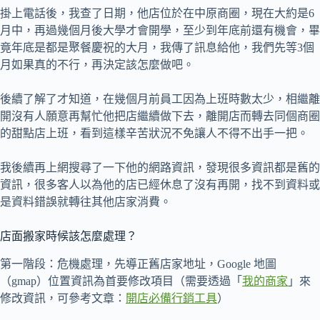
掛上電話後，我查了日期，他店位於在中原商圈，現在大約是6
月中，再過幾個月後大學才會開學，至少到年底前還有機會，畢
竟年底是都是聚餐慶祝的大月，我傳了訊息給他，我們先等3個
月如果真的不行，再決定該怎麼做吧。
後續了解了才知道，在幾個月前員工因為上班時數太少，相繼離
開沒有人願意再幫忙他把店繼續做下去，離開店而轉去同個商圈
的甜點店上班，看到這樣辛苦狀況不免讓人不得不出手一把。
我後續再上網搜尋了一下他的網路資訊，發現很多資訊都是舊的
資訊，很多客人以為他的店已經休息了沒有再開，找不到資料或
是資料錯誤就轉往其他店家消費。
店面搬家時候該怎麼處理？
第一階段：危機處理，先導正舊店家地址，Google 地圖
（gmap）位置資訊為首要修改項目（需要透過「
我的商家
」來
修改資訊，可參考文章：
開店必備行銷工具
）