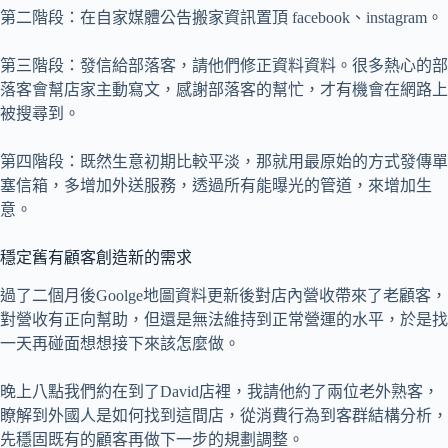
第二階段：在自家媒體公告搬家資訊置頂 facebook、instagram。
第三階段：發信給部落客，請他們修正資料資料。很多熱心的部
落客會幫店家主動寫文，感謝部落客的幫忙，才有機會在網路上
被搜尋到。
第四階段：既然生意初期比較平淡，那就用最原始的方式發傳單
塞信箱，多增加外送服務，透過所有能曝光的管道，來增加生
意。
穩定舊有顧客創造新的需求
過了二個月後Goolge地圖資料更新後對店內營收帶來了老顧客，
對營收有正向幫助，但還是無法維持到正常營運的水平，於是找
一天再碰面想想接下來該怎麼做。
晚上八點我們約在到了David店裡，我請他約了兩位老外熟客，
瞭解到外國人是如何找到這間店，從消費行為到客群結構分析，
先穩固既有的顧客再做下一步的規劃調整。