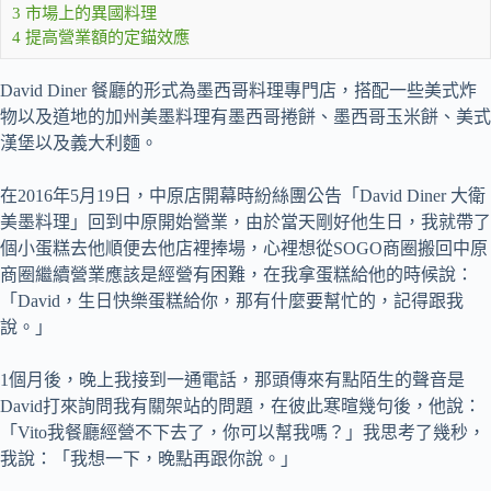
3
市場上的異國料理
4
提高營業額的定錨效應
David Diner 餐廳的形式為墨西哥料理專門店，搭配一些美式炸
物以及道地的加州美墨料理有墨西哥捲餅、墨西哥玉米餅、美式
漢堡以及義大利麵。
在2016年5月19日，中原店開幕時紛絲團公告「David Diner 大衛
美墨料理」回到中原開始營業，由於當天剛好他生日，我就帶了
個小蛋糕去他順便去他店裡捧場，心裡想從SOGO商圈搬回中原
商圈繼續營業應該是經營有困難，在我拿蛋糕給他的時候說：
「David，生日快樂蛋糕給你，那有什麼要幫忙的，記得跟我
說。」
1個月後，晚上我接到一通電話，那頭傳來有點陌生的聲音是
David打來詢問我有關架站的問題，在彼此寒暄幾句後，他說：
「Vito我餐廳經營不下去了，你可以幫我嗎？」我思考了幾秒，
我說：「我想一下，晚點再跟你說。」