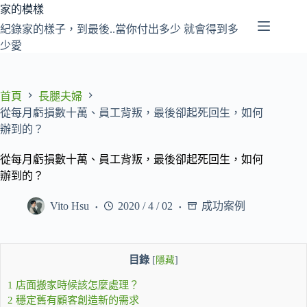
跳
家的模樣
至
紀錄家的樣子，到最後..當你付出多少 就會得到多
主
少愛
要
內
容
首頁
長腿夫婦
從每月虧損數十萬、員工背叛，最後卻起死回生，如何
辦到的？
從每月虧損數十萬、員工背叛，最後卻起死回生，如何
辦到的？
Vito Hsu
2020 / 4 / 02
成功案例
目錄
[
隱藏
]
1
店面搬家時候該怎麼處理？
2
穩定舊有顧客創造新的需求