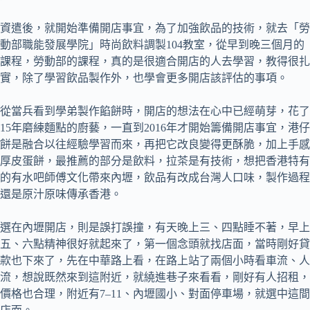
資遣後，就開始準備開店事宜，為了加強飲品的技術，就去「勞
動部職能發展學院」時尚飲料調製104教室，從早到晚三個月的
課程，勞動部的課程，真的是很適合開店的人去學習，教得很扎
實，除了學習飲品製作外，也學會更多開店該評估的事項。
從當兵看到學弟製作餡餅時，開店的想法在心中已經萌芽，花了
15年磨練麵點的廚藝，一直到2016年才開始籌備開店事宜，港仔
餅是融合以往經驗學習而來，再把它改良變得更酥脆，加上手感
厚皮蛋餅，最推薦的部分是飲料，拉茶是有技術，想把香港特有
的有水吧師傅文化帶來內壢，飲品有改成台灣人口味，製作過程
還是原汁原味傳承香港。
選在內壢開店，則是誤打誤撞，有天晚上三、四點睡不著，早上
五、六點精神很好就起來了，第一個念頭就找店面，當時剛好貸
款也下來了，先在中華路上看，在路上站了兩個小時看車流、人
流，想說既然來到這附近，就繞進巷子來看看，剛好有人招租，
價格也合理，附近有7–11、內壢國小、對面停車場，就選中這間