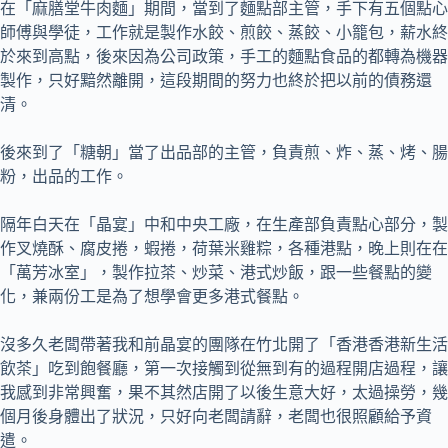
在「麻膳堂牛肉麵」期間，當到了麵點部主管，手下有五個點心
師傅與學徒，工作就是製作水餃、煎餃、蒸餃、小籠包，薪水終
於來到高點，後來因為公司政策，手工的麵點食品的都轉為機器
製作，只好黯然離開，這段期間的努力也終於把以前的債務還
清。
後來到了「糖朝」當了出品部的主管，負責煎、炸、蒸、烤、腸
粉，出品的工作。
隔年白天在「晶宴」中和中央工廠，在生產部負責點心部分，製
作叉燒酥、腐皮捲，蝦捲，荷葉米雞粽，各種港點，晚上則在在
「萬芳冰室」，製作拉茶、炒菜、港式炒飯，跟一些餐點的變
化，兼兩份工是為了想學會更多港式餐點。
沒多久老闆帶著我和前晶宴的團隊在竹北開了「香港香港新生活
飲茶」吃到飽餐廳，第一次接觸到從無到有的過程開店過程，讓
我感到非常興奮，果不其然店開了以後生意大好，太過操勞，幾
個月後身體出了狀況，只好向老闆請辭，老闆也很照顧給予資
遣。