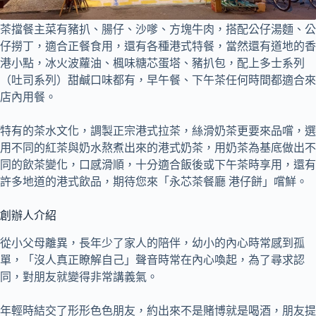
茶擋餐主菜有豬扒、腸仔、沙嗲、方塊牛肉，搭配公仔湯麵、公
仔撈丁，適合正餐食用，還有各種港式特餐，當然還有道地的香
港小點，冰火波蘿油、楓味糖芯蛋塔、豬扒包，配上多士系列
（吐司系列）甜鹹口味都有，早午餐、下午茶任何時間都適合來
店內用餐。
特有的茶水文化，調製正宗港式拉茶，絲滑奶茶更要來品嚐，選
用不同的紅茶與奶水熬煮出來的港式奶茶，用奶茶為基底做出不
同的飲茶變化，口感滑順，十分適合飯後或下午茶時享用，還有
許多地道的港式飲品，期待您來「永芯茶餐廳 港仔餅」嚐鮮。
創辦人介紹
從小父母離異，長年少了家人的陪伴，幼小的內心時常感到孤
單，「沒人真正瞭解自己」聲音時常在內心喚起，為了尋求認
同，對朋友就變得非常講義氣。
年輕時結交了形形色色朋友，約出來不是賭博就是喝酒，朋友提