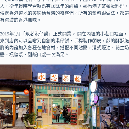
人，從年輕時學習麵點有10餘年的經驗，熟悉港式茶餐廳料理，
傳遞香港道地的美味給台灣的饕客們，所有的醬料跟做法，都帶
有濃濃的香港風味。
2019年1月「永芯港仔餅」正式開業。 開在內壢的小巷口裡面，
來到店內可以品嚐到自創的港仔餅，手桿製作麵皮，煎的酥酥脆
脆的內餡加入各種在地食材，搭配不同沾醬，港式蠔油、花生奶
醬、楓糖漿，甜鹹口感一次滿足。