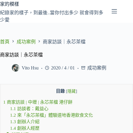
跳
家的模樣
至
紀錄家的樣子，到最後..當你付出多少 就會得到多
主
少愛
要
內
容
首頁
成功案例
商家訪談｜永芯茶檔
商家訪談｜永芯茶檔
Vito Hsu
2020 / 4 / 01
成功案例
目錄
[
隱藏
]
1
商家訪談 | 中壢 | 永芯茶檔 港仔餅
1.1
訪談者：戴益心
1.2
來「永芯茶檔」體驗道地香港飲食文化
1.3
創辦人介紹
1.4
創辦人經歷