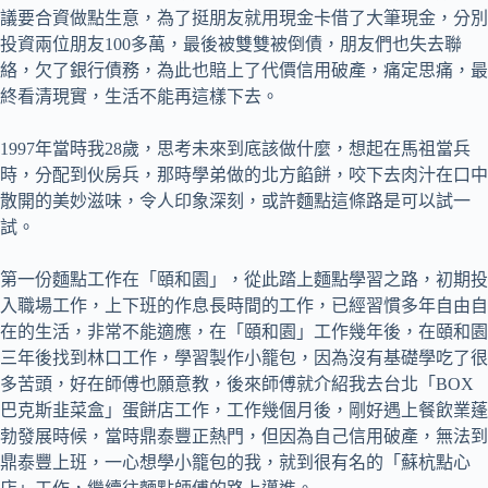
議要合資做點生意，為了挺朋友就用現金卡借了大筆現金，分別
投資兩位朋友100多萬，最後被雙雙被倒債，朋友們也失去聯
絡，欠了銀行債務，為此也賠上了代價信用破產，痛定思痛，最
終看清現實，生活不能再這樣下去。
1997年當時我28歲，思考未來到底該做什麼，想起在馬祖當兵
時，分配到伙房兵，那時學弟做的北方餡餅，咬下去肉汁在口中
散開的美妙滋味，令人印象深刻，或許麵點這條路是可以試一
試。
第一份麵點工作在「頤和園」，從此踏上麵點學習之路，初期投
入職場工作，上下班的作息長時間的工作，已經習慣多年自由自
在的生活，非常不能適應，在「頤和園」工作幾年後，在頤和園
三年後找到林口工作，學習製作小籠包，因為沒有基礎學吃了很
多苦頭，好在師傅也願意教，後來師傅就介紹我去台北「BOX
巴克斯韭菜盒」蛋餅店工作，工作幾個月後，剛好遇上餐飲業蓬
勃發展時候，當時鼎泰豐正熱門，但因為自己信用破產，無法到
鼎泰豐上班，一心想學小籠包的我，就到很有名的「蘇杭點心