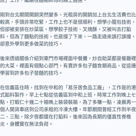
店」工作，繼續往麵點師傅的路上邁進。
剛到台北期間開銷突然變多，光租房的開銷加上台北生活費也比
較高，手頭非常吃緊，工作上也不是很順利，想學小籠包技術，
但卻被安排在炒菜區，想學餃子技術、叉燒酥，又被叫去打餡
料，但為了麵點的技術，也是撐了下來，一路走過來誤打誤撞，
卻意外學到更多做菜的技巧。
後來透過關係介紹到東門市場裡面中餐攤，炒自助菜都是餐廳裡
的大菜，裡面有個點心部門，有賣許多包子麵食類商品，從這邊
學習到許多包子發麵的技巧。
在信義區住時，找到在中和的「易牙居食品工廠」，工作是的港
式餡料製作，早上七點從信義區到中和上班，時常工作到晚上七
點，打蝦仁十幾二十箱晚上裝袋裝箱，為了多賺一點，凌晨再一
個人開貨車送到公司承租的冷凍大樓，年節期間曾經工作到半夜
二、三點，除夕夜都還在打餡料，後來因為長期的僵直性脊椎
炎，身體實在無法負荷。