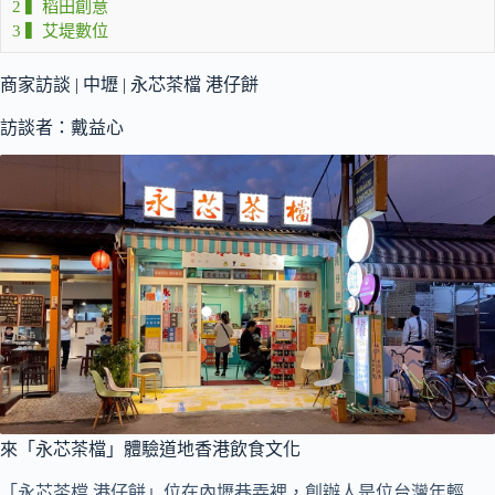
2
▍稻田創意
3
▍艾堤數位
商家訪談 | 中壢 | 永芯茶檔 港仔餅
訪談者：戴益心
來「永芯茶檔」體驗道地香港飲食文化
「永芯茶檔 港仔餅」位在內壢巷弄裡，創辦人是位台灣年輕