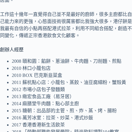
店面。
工作這十幾年一直覺得自己並不是最好的廚師，很多主廚都比自
己能力來的更強，心態面技術很厲害都比我強大很多，港仔餅是
我最有自信的小點再搭配港式拉茶，利用不同組合搭配，創造不
同變化，傳遞正宗香港飲食文化顧客。
創辦人經歷
2008 頤和園：餡餅、蔥油餅、牛肉麵、刀削麵、煎點
2010 林口小籠包店
2010 BOX 巴克斯韭菜盒
2011 蘇杭點心店：小籠包、蒸餃、油豆腐細粉，蟹殼黃
2012 市場小店包子發麵類
2013 緻宏食品工廠（易牙居）
2014 麻膳堂牛肉麵：點心部主廚
2015 糖朝：出品部的主管、煎、炸、蒸、烤、腸粉
2016 萬芳冰室：拉茶、炒菜、港式炒飯
2017 香港香港新生活飲茶
2018 「勞動部職能發展學院」時尚飲料調製104教室