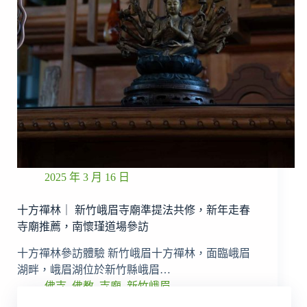
2025 年 3 月 16 日
十方禪林｜ 新竹峨眉寺廟準提法共修，新年走春
寺廟推薦，南懷瑾道場參訪
十方禪林參訪體驗 新竹峨眉十方禪林，面臨峨眉
湖畔，峨眉湖位於新竹縣峨眉…
佛寺
,
佛教
,
寺廟
,
新竹峨眉