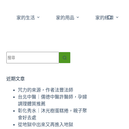
家的生活
家的用品
家的經濟
找
不
到
符
近期文章
合
咒力的來源，作者法豐法師
條
台北中醫｜儒德中醫許醫師，孕婦
件
調理體質推薦
的
彰化秀水｜沐光樹蛋糕捲，親子聚
結
會好去處
果
從地獄中出來又再進入地獄