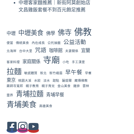
中壢客家麵推薦｜新街阿莫創始店
文昌雞飯套餐不到百元飽足推薦
佛教
佛寺
中壢美食
中壢
佛學
公益活動
便當
傳統美食
內在成長
公托抽籤
咒語
咖啡館
宜蘭
北海岸
台中大里
夫妻關係
寺廟
家庭關係
客家料理
小吃
手工漢堡
拉麵
早午餐
敏感體質
新北
新竹峨眉
早餐
東京
桃園大溪
水餃
淡水
甜點
薩提爾
藏傳佛教
藥師寺寬邦
親子教育
親子育兒
金山美食
雞排
雲林
青埔拉麵
青埔早餐
靈界
青埔美食
高雄美食