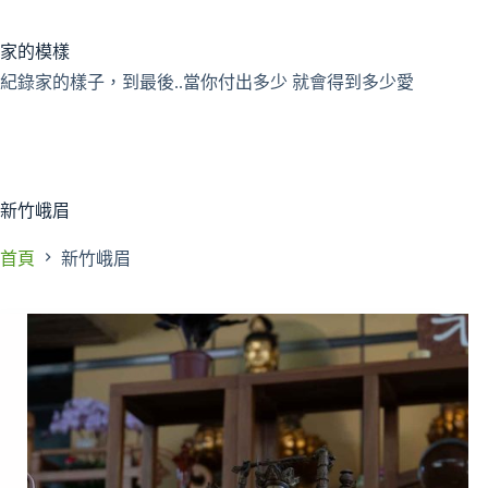
跳
至
家的模樣
主
紀錄家的樣子，到最後..當你付出多少 就會得到多少愛
要
內
容
新竹峨眉
首頁
新竹峨眉