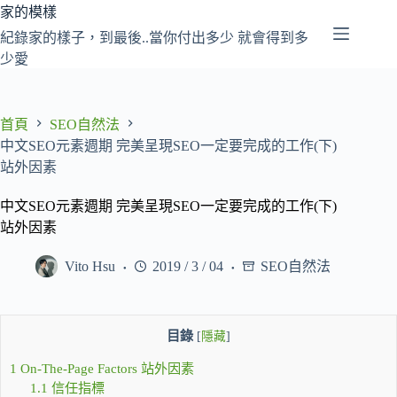
跳
家的模樣
至
紀錄家的樣子，到最後..當你付出多少 就會得到多
主
少愛
要
內
容
首頁
SEO自然法
中文SEO元素週期 完美呈現SEO一定要完成的工作(下)
站外因素
中文SEO元素週期 完美呈現SEO一定要完成的工作(下)
站外因素
Vito Hsu
2019 / 3 / 04
SEO自然法
目錄
[
隱藏
]
1
On-The-Page Factors 站外因素
1.1
信任指標