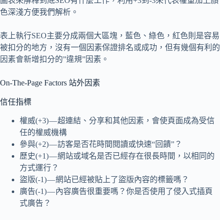
圖表來解釋到底SEO有什麼工作，利用+3到-3來代表權重加上顏
色深淺方便我們解析。
表上執行SEO主要分成兩個大區塊，藍色、綠色，紅色則是容易
被扣分的地方，沒有一個因素保證排名或成功，但有幾個有利的
因素會新增扣分的”違規”因素。
On-The-Page Factors 站外因素
信任指標
權威(+3) — 超連結、分享和其他因素，會使頁面成為受信
任的權威機構
參與(+2) — 訪客是否花時間閱讀或快速“回饋”？
歷史(+1) — 網站或域名是否已經存在很長時間，以相同的
方式運行？
盜版(-1) — 網站已經被貼上了盜版內容的標籤嗎？
廣告(-1) — 內容廣告很重要嗎？你是否使用了侵入式插頁
式廣告？