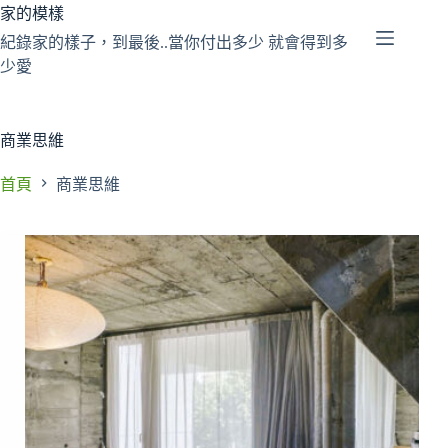
跳
家的模樣
至
紀錄家的樣子，到最後..當你付出多少 就會得到多
主
少愛
要
內
容
商業思維
首頁
商業思維