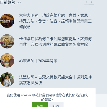
目前趨勢
六字大明咒｜功效完整介紹：意義、意思、
持咒方法、發音、注音、達賴喇嘛開示與正
確觀念
卡到陰症狀為何？卡到陰怎麼處理，該如何
自救，容易卡到陰的靈異體質要怎麼根除
心宏法師｜2024年開示
法豐法師 – 古梵文佛教咒語大全｜遇到鬼神
病該怎麼解決
我們使用 cookies 以確保我們可以讓您在我們網站有最好
版權 © 2026 - VitoHsu
的體驗。
接受
拒絕