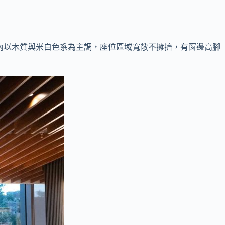
室內以木質與米白色系為主調，座位區域寬敞不擁擠，有窗邊高腳