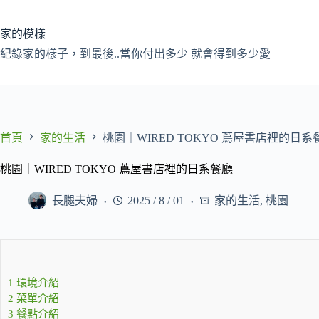
跳
至
家的模樣
主
紀錄家的樣子，到最後..當你付出多少 就會得到多少愛
要
內
容
首頁
家的生活
桃園｜WIRED TOKYO 蔦屋書店裡的日系
桃園｜WIRED TOKYO 蔦屋書店裡的日系餐廳
長腿夫婦
2025 / 8 / 01
家的生活
,
桃園
1
環境介紹
2
菜單介紹
3
餐點介紹