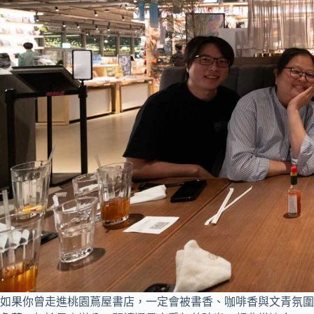
如果你曾走進桃園蔦屋書店，一定會被書香、咖啡香與文青氛圍包