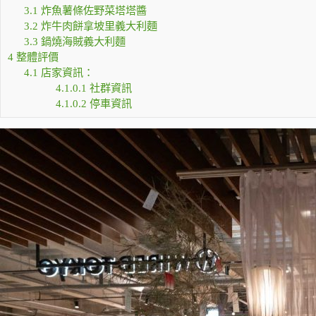
3.1
炸魚薯條佐野菜塔塔醬
3.2
炸牛肉餅拿坡里義大利麵
3.3
鍋燒海賊義大利麵
4
整體評價
4.1
店家資訊：
4.1.0.1
社群資訊
4.1.0.2
停車資訊