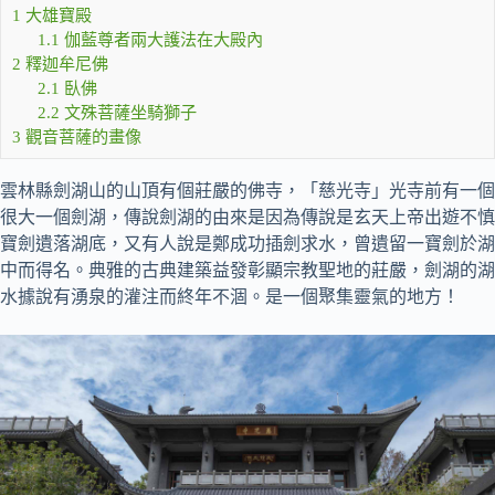
1
大雄寶殿
1.1
伽藍尊者兩大護法在大殿內
2
釋迦牟尼佛
2.1
臥佛
2.2
文殊菩薩坐騎獅子
3
觀音菩薩的畫像
雲林縣劍湖山的山頂有個莊嚴的佛寺，「慈光寺」光寺前有一個
很大一個劍湖，傳說劍湖的由來是因為傳說是玄天上帝出遊不慎
寶劍遺落湖底，又有人說是鄭成功插劍求水，曾遺留一寶劍於湖
中而得名。典雅的古典建築益發彰顯宗教聖地的莊嚴，劍湖的湖
水據說有湧泉的灌注而終年不涸。是一個聚集靈氣的地方！