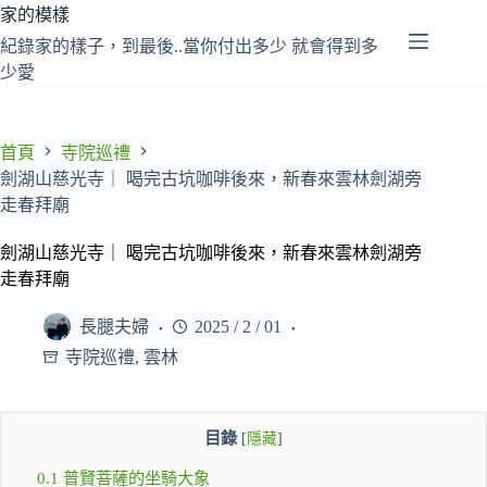
跳
家的模樣
至
紀錄家的樣子，到最後..當你付出多少 就會得到多
主
少愛
要
內
容
首頁
寺院巡禮
劍湖山慈光寺｜ 喝完古坑咖啡後來，新春來雲林劍湖旁
走春拜廟
劍湖山慈光寺｜ 喝完古坑咖啡後來，新春來雲林劍湖旁
走春拜廟
長腿夫婦
2025 / 2 / 01
寺院巡禮
,
雲林
目錄
[
隱藏
]
0.1
普賢菩薩的坐騎大象