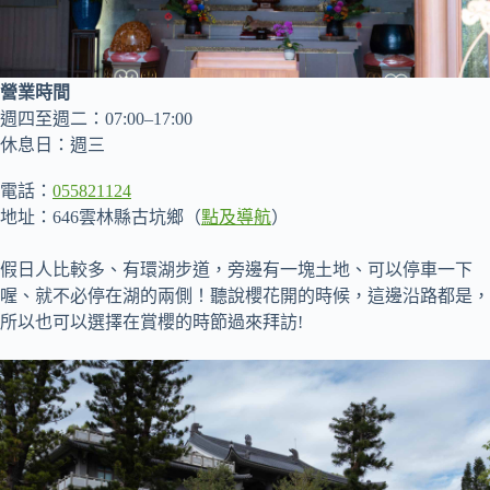
營業時間
週四至週二：07:00–17:00
休息日：週三
電話：
055821124
地址：646雲林縣古坑鄉（
點及導航
）
假日人比較多、有環湖步道，旁邊有一塊土地、可以停車一下
喔、就不必停在湖的兩側！聽說櫻花開的時候，這邊沿路都是，
所以也可以選擇在賞櫻的時節過來拜訪!