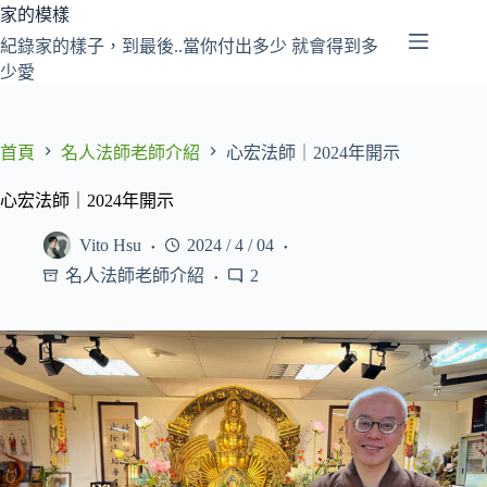
跳
家的模樣
至
紀錄家的樣子，到最後..當你付出多少 就會得到多
主
少愛
要
內
容
首頁
名人法師老師介紹
心宏法師｜2024年開示
心宏法師｜2024年開示
Vito Hsu
2024 / 4 / 04
名人法師老師介紹
2