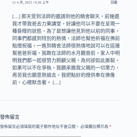
11 4 月, 2025 / 9:38 上午
回覆
[…] 那天受到法師的邀請到他的精舍聊天，前幾週
我才帶我爸去力果講堂，好讓他可以不要在呈現一
種昏睡的狀態，為了是想讓他見到他以前的同事，
同事們都感到特別的熱情，法師也幫他祈福在佛前
點燈祝福，一進到精舍法師很熱情地說可以在這邊
幫爸爸祈福，我跪在法師的水月觀音前，家人中明
明我們都一起很努力照顧父親，為何卻如此撕裂，
如果可以不在爭執，我願承擔我父親的一切業力，
再苦我也願意熬過去，我把點好的燈供奉在佛像
前，心裡默念著。 […]
發佈留言
發佈留言必須填寫的電子郵件地址不會公開。
必填欄位標示為
*