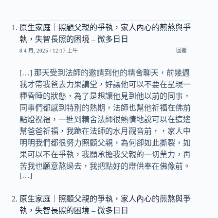
原生家庭｜照顧父親的爭執，家人內心的煎熬與爭
執，失智長照的困境 – 微多日日
8 4 月, 2025 / 12:17 上午
回覆
[…] 那天受到法師的邀請到他的精舍聊天，前幾週
我才帶我爸去力果講堂，好讓他可以不要在呈現一
種昏睡的狀態，為了是想讓他見到他以前的同事，
同事們都感到特別的熱期，法師也幫他祈福在佛前
點燈祝福，一進到精舍法師很熱情地說可以在這邊
幫爸爸祈福，我跪在法師的水月觀音前，，家人中
明明我們都很努力照顧父親，為何卻如此撕裂，如
果可以不在爭執，我願承擔我父親的一切業力，再
苦我也願意熬過去，我把點好的燈供奉在佛像前。
[…]
原生家庭｜照顧父親的爭執，家人內心的煎熬與爭
執，失智長照的困境 – 微多日日