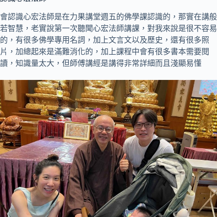
會認識心宏法師是在力果講堂週五的佛學課認識的，那實在講般
若智慧，老實說第一次聽聞心宏法師講課，對我來說是很不容易
的，有很多佛學專用名詞，加上文言文以及歷史，還有很多照
片，加總起來是滿難消化的，加上課程中會有很多書本需要閱
讀，知識量太大，但師傅講經是講得非常詳細而且淺顯易懂