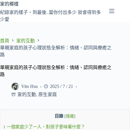
跳
家的模樣
至
紀錄家的樣子，到最後..當你付出多少 就會得到多
主
少愛
要
內
容
首頁
家的互動
單親家庭的孩子心理狀態全解析：情緒、認同與療癒之
路
單親家庭的孩子心理狀態全解析：情緒、認同與療癒之
路
Vito Hsu
2025 / 7 / 21
家的互動
,
原生家庭
目錄
[
隱藏
]
1
一個家庭少了一人，對孩子意味著什麼？