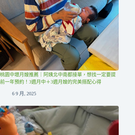
桃園中壢月嫂推薦｜阿姨北中南都接單，想找一定要提
前一年預約！3週月中＋3週月嫂的完美搭配心得
6 9 月, 2025