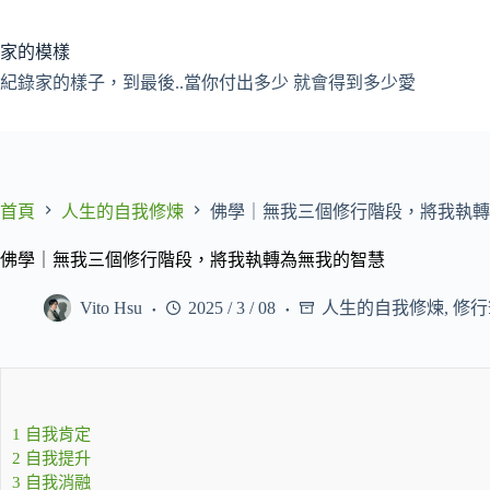
跳
至
家的模樣
主
紀錄家的樣子，到最後..當你付出多少 就會得到多少愛
要
內
容
首頁
人生的自我修煉
佛學｜無我三個修行階段，將我執轉
佛學｜無我三個修行階段，將我執轉為無我的智慧
Vito Hsu
2025 / 3 / 08
人生的自我修煉
,
修行
1
自我肯定
2
自我提升
3
自我消融