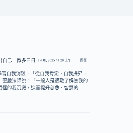
己 – 微多日日
1 4 月, 2025 / 4:29 上午
回覆
始學習自我消融，「從自我肯定、自我提昇，
」聖嚴法師說。「一般人是很難了解無我的
煩惱的我沉澱，進而提升慈悲、智慧的