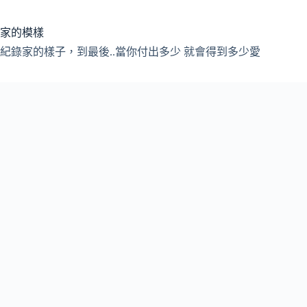
跳
至
家的模樣
主
紀錄家的樣子，到最後..當你付出多少 就會得到多少愛
要
內
容